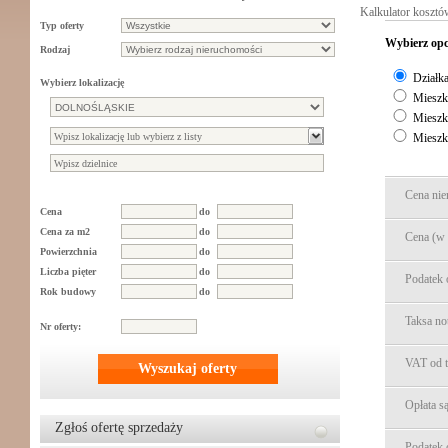
Kalkulator kosztó
Typ oferty
Wybierz opc
Rodzaj
Działk
Wybierz lokalizację
Mieszka
Mieszk
Mieszk
Cena nie
Cena
do
Cena za m2
do
Cena (w 
Powierzchnia
do
Liczba pięter
do
Podatek 
Rok budowy
do
Taksa not
Nr oferty:
VAT od ta
Wyszukaj oferty
Opłata s
Zgłoś ofertę sprzedaży
Podatek 