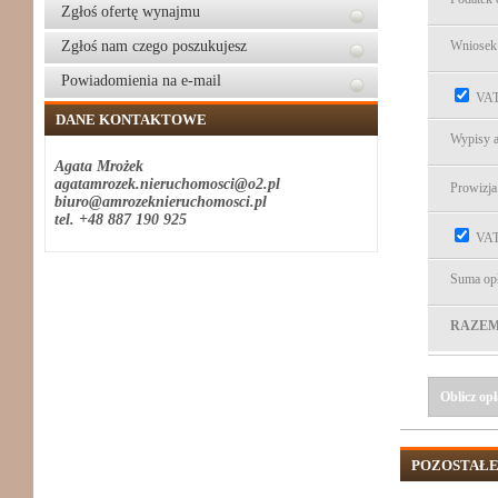
Zgłoś ofertę wynajmu
Zgłoś nam czego poszukujesz
Wniose
Powiadomienia na e-mail
VAT
DANE KONTAKTOWE
Wypisy a
Agata Mrożek
agatamrozek.nieruchomosci@o2.pl
Prowizja
biuro@amrozeknieruchomosci.pl
tel. +48 887 190 925
VAT 
Suma opł
RAZEM (
Oblicz opł
POZOSTAŁE