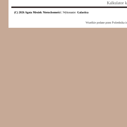
Kalkulator 
(C) 2026 Agata Mrożek Nieruchomości
|
Wykonanie:
Galactica
Wszelkie podane przez Pośrednika i