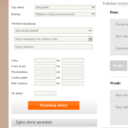
Kalkulator kredy
Typ oferty
Dane:
Rodzaj
Wybierz lokalizację
Kwota kr
Ilość mie
Oprocent
Cena
do
Przelicz
Cena za m2
do
Powierzchnia
do
Liczba pięter
do
Wynik:
Rok budowy
do
Nr oferty:
Raty rów
Wyszukaj oferty
Raty mal
Zgłoś ofertę sprzedaży