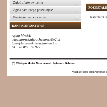
Zgłoś ofertę wynajmu
POZOSTAŁE
Zgłoś nam czego poszukujesz
Kalkulator 
Powiadomienia na e-mail
DANE KONTAKTOWE
Agata Mrożek
agatamrozek.nieruchomosci@o2.pl
biuro@amrozeknieruchomosci.pl
tel. +48 887 190 925
(C) 2026 Agata Mrożek Nieruchomości
|
Wykonanie:
Galactica
Wszelkie podane przez Pośrednika i