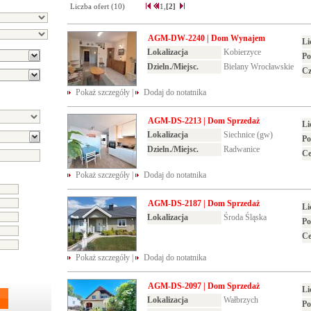
Liczba ofert (
10
)
1,
[2]
AGM-DW-2240 | Dom Wynajem
Li
Lokalizacja
Kobierzyce
Po
Dzieln./Miejsc.
Bielany Wrocławskie
Cz
Pokaż szczegóły
|
Dodaj do notatnika
AGM-DS-2213 | Dom Sprzedaż
Li
Lokalizacja
Siechnice (gw)
Po
Dzieln./Miejsc.
Radwanice
C
Pokaż szczegóły
|
Dodaj do notatnika
AGM-DS-2187 | Dom Sprzedaż
Li
Lokalizacja
Środa Śląska
Po
C
Pokaż szczegóły
|
Dodaj do notatnika
AGM-DS-2097 | Dom Sprzedaż
Li
Lokalizacja
Wałbrzych
Po