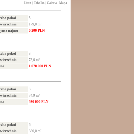
Lista
|
Tabelka
|
Galeria
|
Mapa
czba pokoi
5
wierzchnia
179,0 m²
ynsz najmu
6 200 PLN
czba pokoi
3
wierzchnia
73,0 m²
ena
1 070 000 PLN
czba pokoi
3
wierzchnia
74,9 m²
ena
930 000 PLN
czba pokoi
6
wierzchnia
380,0 m²