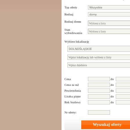
Typ oferty
Rodzaj
Rodzaj domu
Stan
wybudowania
Wybierz lokalizację
Cena
do
Cena za m2
do
Powierzchnia
do
Liczba pięter
do
Rok budowy
do
Nr oferty:
Wyszukaj oferty