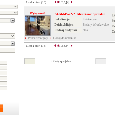
Liczba ofert (
16
)
1,
2,
3,
[4]
Wyłączność
AGM-MS-2222 | Mieszkanie Sprzedaż
Li
Lokalizacja
Kobierzyce
Po
Dzieln./Miejsc.
Bielany Wrocławskie
Pi
Rodzaj budynku
blok
C
Pokaż szczegóły
|
Dodaj do notatnika
Liczba ofert (
16
)
1,
2,
3,
[4]
Oferty specjalne