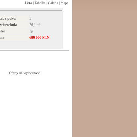
Lista
|
Tabelka
|
Galeria
|
Mapa
czba pokoi
3
wierzchnia
76,1 m²
ętro
3p
ena
699 000 PLN
Oferty na wyłączność