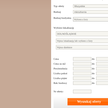
Typ oferty
Rodzaj
Rodzaj budynku
Wybierz lokalizację
Cena
do
Cena za m2
do
Powierzchnia
do
Liczba pokoi
do
Liczba pięter
do
Rok budowy
do
Nr oferty:
Wyszukaj oferty