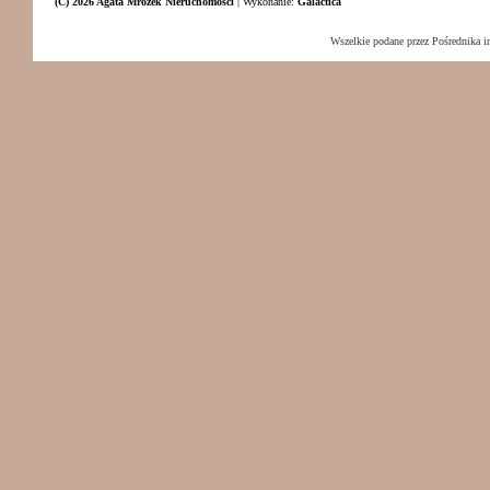
(C) 2026 Agata Mrożek Nieruchomości
|
Wykonanie:
Galactica
Wszelkie podane przez Pośrednika i