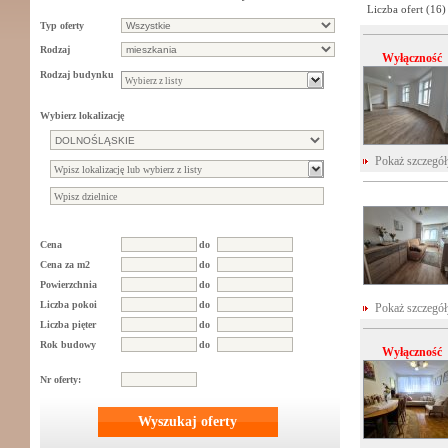
Liczba ofert (
16
)
Typ oferty
Rodzaj
Wyłączność
Rodzaj budynku
Wybierz lokalizację
Pokaż szczegó
Cena
do
Cena za m2
do
Powierzchnia
do
Liczba pokoi
do
Pokaż szczegó
Liczba pięter
do
Rok budowy
do
Wyłączność
Nr oferty:
Wyszukaj oferty