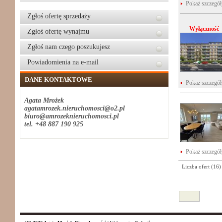
Pokaż szczegó
Zgłoś ofertę sprzedaży
Wyłączność
Zgłoś ofertę wynajmu
Zgłoś nam czego poszukujesz
Powiadomienia na e-mail
DANE KONTAKTOWE
Pokaż szczegó
Agata Mrożek
agatamrozek.nieruchomosci@o2.pl
biuro@amrozeknieruchomosci.pl
tel. +48 887 190 925
Pokaż szczegó
Liczba ofert (
16
)